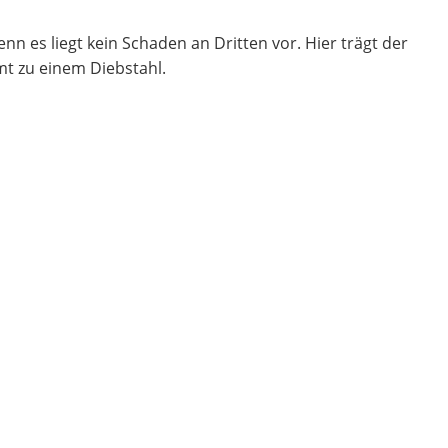
n es liegt kein Schaden an Dritten vor. Hier trägt der
mt zu einem Diebstahl.
ten dafür können in die Tausende gehen und der Ärger
a. Einige Tarife decken beruflich genutzte Schlüssel
 abgesichert war. Wird er einfach verlegt, besteht in der
 oder beschädigt wurden. Der einfache Verlust ist auch