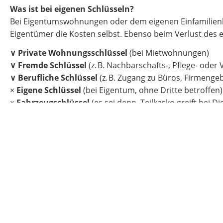
Was ist bei eigenen Schlüsseln?
Bei Eigentumswohnungen oder dem eigenen Einfamilienhaus 
Eigentümer die Kosten selbst. Ebenso beim Verlust des e
∨
Private Wohnungsschlüssel
(bei Mietwohnungen)
∨
Fremde Schlüssel
(z. B. Nachbarschafts-, Pflege- oder
∨
Berufliche Schlüssel
(z. B. Zugang zu Büros, Firmeng
×
Eigene Schlüssel
(bei Eigentum, ohne Dritte betroffen)
×
Fahrzeugschlüssel
(es sei denn, Teilkasko greift bei Di
Achtung bei beruflich genutzten Schlüsseln
Geht ein Büroschlüssel verloren, müssen aus Sicherheit
im Job ist vorprogrammiert. Wer hier abgesichert ist, sch
automatisch mit ab, andere verlangen eine gesonderte 
Was ist mit Auto- und Hausschlüsseln?
Geht der Autoschlüssel verloren, hilft eine Kaskoversich
Regel kein Versicherungsschutz – weder für den Schlüsse
Die Hausratversicherung greift, wenn bei einem Einbruc