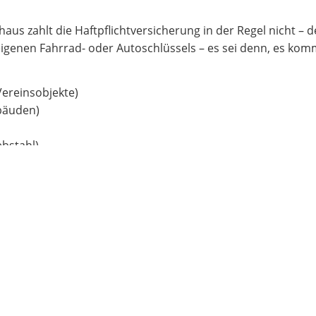
zahlt die Haftpflichtversicherung in der Regel nicht – den
igenen Fahrrad- oder Autoschlüssels – es sei denn, es kom
 Vereinsobjekte)
ebäuden)
ebstahl)
sgründen oft ganze Schließanlagen ersetzt werden. Die Kos
ützt nicht nur sein Konto, sondern oft auch das Betriebsklim
Vereinbarung.
erung nur, wenn der Schlüssel gestohlen wurde und das Auto
l noch für mögliche Folgekosten.
hdiebstahl Schlüssel entwendet und Schlösser aufgebrochen